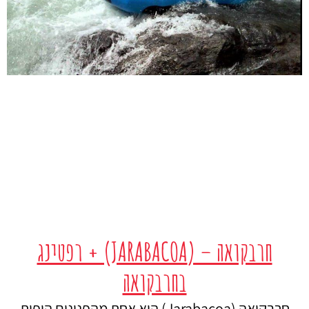
חרבקואה – (JARABACOA) + רפטינג
בחרבקואה
חרבקואה (Jarabacoa) היא אחת מהפנינים היפות