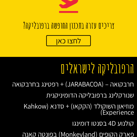
צריכים עזרה בתכנון החופשה ברפובליקה?
לחצו כאן
הרפובליקה לישראלים
חרבקואה – (JARABACOA) + רפטינג בחרבקואה
שנורקלינג ברפובליקה הדומיניקנית
מוזיאון השוקולד (הקקאו) + סדנא (Kahkow
Experience)
קולנוע 4D בסנטו דומינגו
פארק הקופים (Monkeyland) בפונטה קאנה