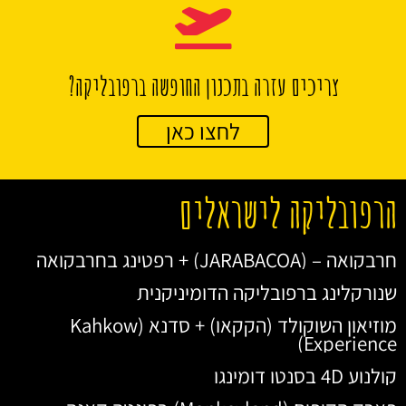
צריכים עזרה בתכנון החופשה ברפובליקה?
לחצו כאן
הרפובליקה לישראלים
חרבקואה – (JARABACOA) + רפטינג בחרבקואה
שנורקלינג ברפובליקה הדומיניקנית
מוזיאון השוקולד (הקקאו) + סדנא (Kahkow
Experience)
קולנוע 4D בסנטו דומינגו