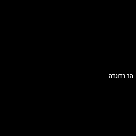
הר רדונדה