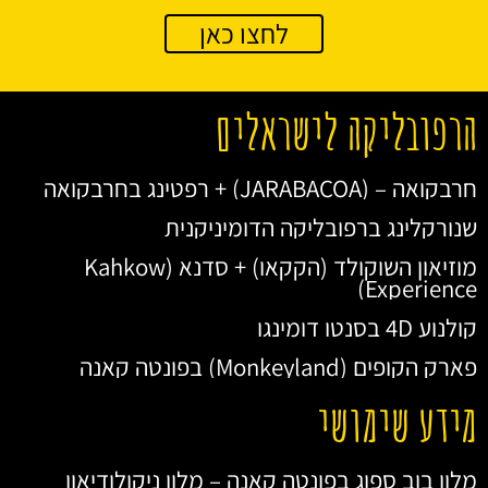
לחצו כאן
הרפובליקה לישראלים
חרבקואה – (JARABACOA) + רפטינג בחרבקואה
שנורקלינג ברפובליקה הדומיניקנית
מוזיאון השוקולד (הקקאו) + סדנא (Kahkow
Experience)
קולנוע 4D בסנטו דומינגו
פארק הקופים (Monkeyland) בפונטה קאנה
מידע שימושי
מלון בוב ספוג בפונטה קאנה – מלון ניקולודיאון