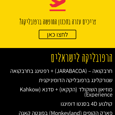
צריכים עזרה בתכנון החופשה ברפובליקה?
לחצו כאן
הרפובליקה לישראלים
חרבקואה – (JARABACOA) + רפטינג בחרבקואה
שנורקלינג ברפובליקה הדומיניקנית
מוזיאון השוקולד (הקקאו) + סדנא (Kahkow
Experience)
קולנוע 4D בסנטו דומינגו
פארק הקופים (Monkeyland) בפונטה קאנה