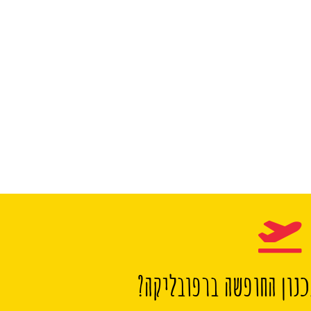
נון החופשה ברפובליקה?