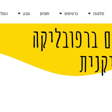
מלונות
כרטיסים
חופים
טבע
המלצ
ם ברפובליקה
קנית