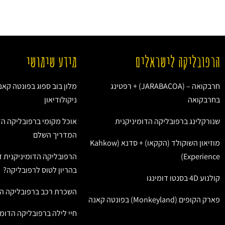
הרפובליקה לישראלים
מידע שימושי
חרבקואה – (JARABACOA) + רפטינג
מלון בוב ספוג בפונטה קאנ
בחרבקואה
ניקולודיאון
שנורקלינג ברפובליקה הדומיניקנית
אוכל מקומי ברפובליקה הד
המדריך השלם
מוזיאון השוקולד (הקקאו) + סדנא (Kahkow
Experience)
הרפובליקה הדומיניקנית ז
בהריון לטוס לרפובליקה?
קולנוע 4D בסנטו דומינגו
השכרת רכב ברפובליקה הד
פארק הקופים (Monkeyland) בפונטה קאנה
חיי לילה ברפובליקה הדומי