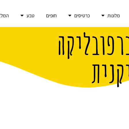
מלונות
כרטיסים
חופים
טבע
המלצ
רפובליקה
קנית