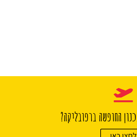
נון החופשה ברפובליקה?
לחצו כאן