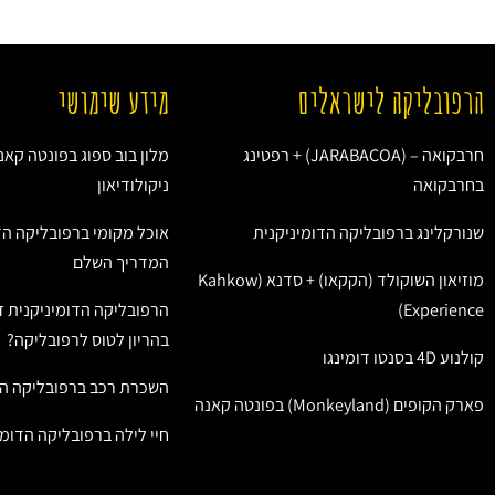
הרפובליקה לישראלים
מידע שימושי
חרבקואה – (JARABACOA) + רפטינג
מלון בוב ספוג בפונטה קאנ
בחרבקואה
ניקולודיאון
שנורקלינג ברפובליקה הדומיניקנית
אוכל מקומי ברפובליקה הד
המדריך השלם
מוזיאון השוקולד (הקקאו) + סדנא (Kahkow
Experience)
הרפובליקה הדומיניקנית ז
בהריון לטוס לרפובליקה?
קולנוע 4D בסנטו דומינגו
השכרת רכב ברפובליקה הד
פארק הקופים (Monkeyland) בפונטה קאנה
חיי לילה ברפובליקה הדומי