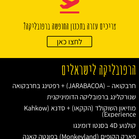
צריכים עזרה בתכנון החופשה ברפובליקה?
לחצו כאן
הרפובליקה לישראלים
חרבקואה – (JARABACOA) + רפטינג בחרבקואה
שנורקלינג ברפובליקה הדומיניקנית
מוזיאון השוקולד (הקקאו) + סדנא (Kahkow
Experience)
קולנוע 4D בסנטו דומינגו
פארק הקופים (Monkeyland) בפונטה קאנה