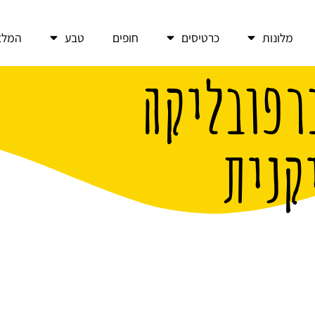
מלונות
כרטיסים
חופים
טבע
המלצ
רפובליקה
קנית