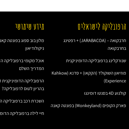
הרפובליקה לישראלים
מידע שימושי
חרבקואה – (JARABACOA) + רפטינג
מלון בוב ספוג בפונטה קאנ
בחרבקואה
ניקולודיאון
שנורקלינג ברפובליקה הדומיניקנית
אוכל מקומי ברפובליקה הד
המדריך השלם
מוזיאון השוקולד (הקקאו) + סדנא (Kahkow
Experience)
הרפובליקה הדומיניקנית ז
בהריון לטוס לרפובליקה?
קולנוע 4D בסנטו דומינגו
השכרת רכב ברפובליקה הד
פארק הקופים (Monkeyland) בפונטה קאנה
חיי לילה ברפובליקה הדומי