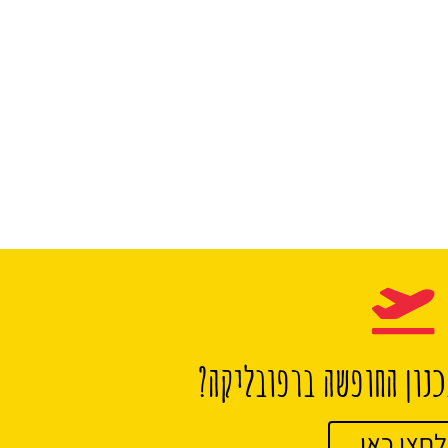
נון החופשה ברפובליקה?
לחצו כאן