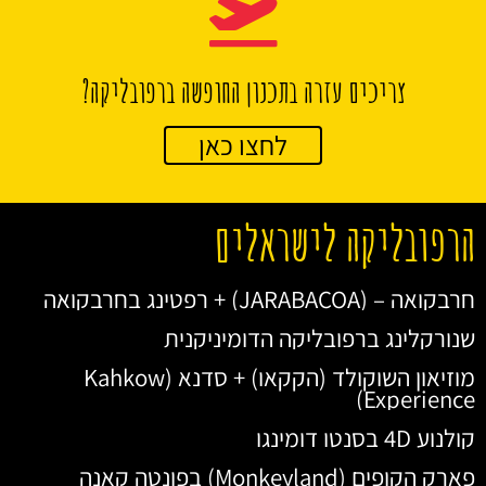
צריכים עזרה בתכנון החופשה ברפובליקה?
לחצו כאן
הרפובליקה לישראלים
חרבקואה – (JARABACOA) + רפטינג בחרבקואה
שנורקלינג ברפובליקה הדומיניקנית
מוזיאון השוקולד (הקקאו) + סדנא (Kahkow
Experience)
קולנוע 4D בסנטו דומינגו
פארק הקופים (Monkeyland) בפונטה קאנה