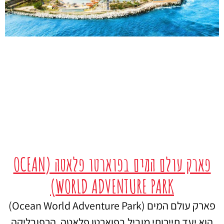
פארק עולם המים בפוארטו פלאטה (OCEAN
WORLD ADVENTURE PARK)
פארק עולם המים (Ocean World Adventure Park)
הוא יעד תיירותי מוביל בפוארטו פלאטה, הרפובליקה