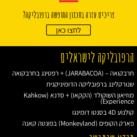
צריכים עזרה בתכנון החופשה ברפובליקה?
לחצו כאן
הרפובליקה לישראלים
חרבקואה – (JARABACOA) + רפטינג בחרבקואה
שנורקלינג ברפובליקה הדומיניקנית
מוזיאון השוקולד (הקקאו) + סדנא (Kahkow
Experience)
קולנוע 4D בסנטו דומינגו
פארק הקופים (Monkeyland) בפונטה קאנה