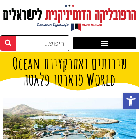
שירותים ואטרקציות Ocean
World פוארטו פלאטה
פתח סרגל נגישות