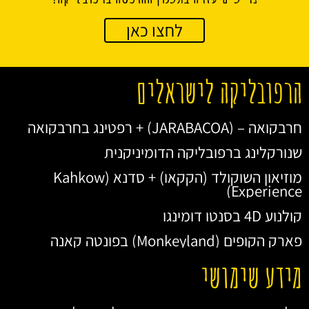
לחצו כאן
הרפובליקה לישראלים
חרבקואה – (JARABACOA) + רפטינג בחרבקואה
שנורקלינג ברפובליקה הדומיניקנית
מוזיאון השוקולד (הקקאו) + סדנא (Kahkow
Experience)
קולנוע 4D בסנטו דומינגו
פארק הקופים (Monkeyland) בפונטה קאנה
מידע שימושי