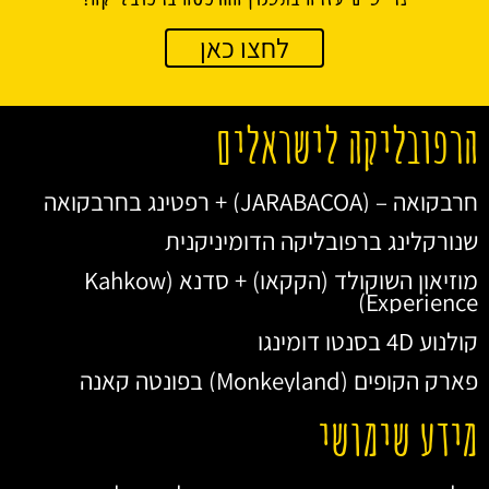
לחצו כאן
הרפובליקה לישראלים
חרבקואה – (JARABACOA) + רפטינג בחרבקואה
שנורקלינג ברפובליקה הדומיניקנית
מוזיאון השוקולד (הקקאו) + סדנא (Kahkow
Experience)
קולנוע 4D בסנטו דומינגו
פארק הקופים (Monkeyland) בפונטה קאנה
מידע שימושי