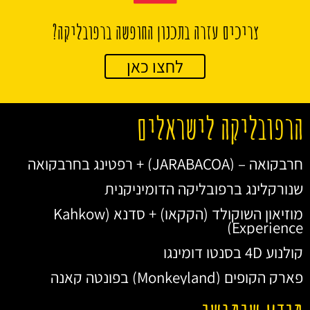
צריכים עזרה בתכנון החופשה ברפובליקה?
לחצו כאן
הרפובליקה לישראלים
חרבקואה – (JARABACOA) + רפטינג בחרבקואה
שנורקלינג ברפובליקה הדומיניקנית
מוזיאון השוקולד (הקקאו) + סדנא (Kahkow
Experience)
קולנוע 4D בסנטו דומינגו
פארק הקופים (Monkeyland) בפונטה קאנה