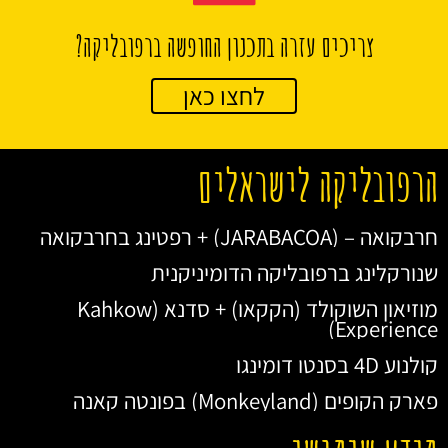
צריכים עזרה בתכנון החופשה ברפובליקה?
לחצו כאן
הרפובליקה לישראלים
חרבקואה – (JARABACOA) + רפטינג בחרבקואה
שנורקלינג ברפובליקה הדומיניקנית
מוזיאון השוקולד (הקקאו) + סדנא (Kahkow
Experience)
קולנוע 4D בסנטו דומינגו
פארק הקופים (Monkeyland) בפונטה קאנה