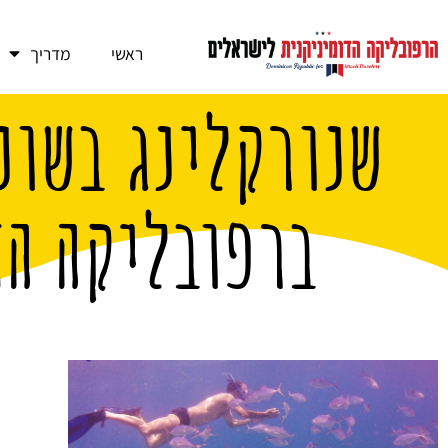
ראשי
מדריך
שנורקלינג בשונ
ברפובליקה הד