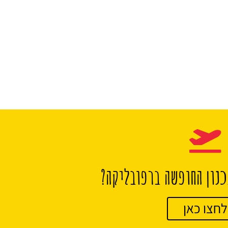
נון החופשה ברפובליקה?
לחצו כאן