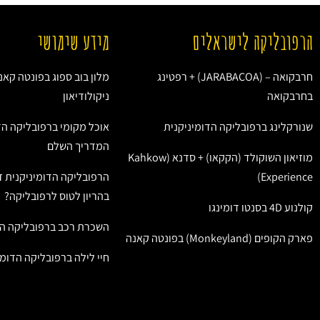
הרפובליקה לישראלים
מידע שימושי
חרבקואה – (JARABACOA) + רפטינג
מלון בוב ספוג בפונטה קאנ
בחרבקואה
ניקולודיאון
שנורקלינג ברפובליקה הדומיניקנית
אוכל מקומי ברפובליקה הד
המדריך השלם
מוזיאון השוקולד (הקקאו) + סדנא (Kahkow
Experience)
הרפובליקה הדומיניקנית ז
בהריון לטוס לרפובליקה?
קולנוע 4D בסנטו דומינגו
השכרת רכב ברפובליקה הד
פארק הקופים (Monkeyland) בפונטה קאנה
חיי לילה ברפובליקה הדומי