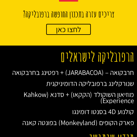
צריכים עזרה בתכנון החופשה ברפובליקה?
לחצו כאן
הרפובליקה לישראלים
חרבקואה – (JARABACOA) + רפטינג בחרבקואה
שנורקלינג ברפובליקה הדומיניקנית
מוזיאון השוקולד (הקקאו) + סדנא (Kahkow
Experience)
קולנוע 4D בסנטו דומינגו
פארק הקופים (Monkeyland) בפונטה קאנה