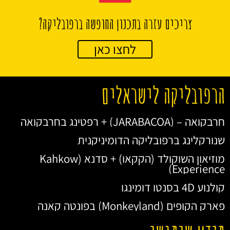
צריכים עזרה בתכנון החופשה ברפובליקה?
לחצו כאן
הרפובליקה לישראלים
חרבקואה – (JARABACOA) + רפטינג בחרבקואה
שנורקלינג ברפובליקה הדומיניקנית
מוזיאון השוקולד (הקקאו) + סדנא (Kahkow
Experience)
קולנוע 4D בסנטו דומינגו
פארק הקופים (Monkeyland) בפונטה קאנה