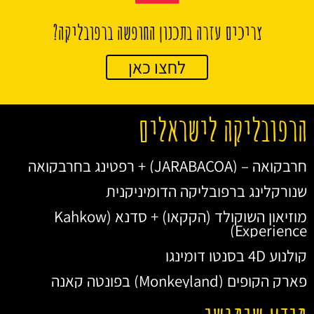
צריכים עזרה בתכנון החופשה ברפובליקה?
לחצו כאן
הרפובליקה לישראלים
חרבקואה – (JARABACOA) + רפטינג בחרבקואה
שנורקלינג ברפובליקה הדומיניקנית
מוזיאון השוקולד (הקקאו) + סדנא (Kahkow
Experience)
קולנוע 4D בסנטו דומינגו
פארק הקופים (Monkeyland) בפונטה קאנה