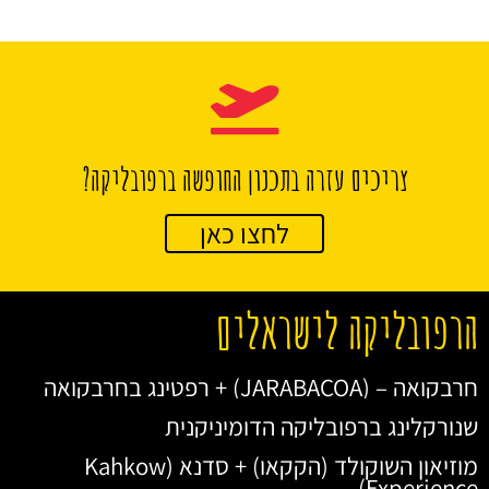
צריכים עזרה בתכנון החופשה ברפובליקה?
לחצו כאן
הרפובליקה לישראלים
חרבקואה – (JARABACOA) + רפטינג בחרבקואה
שנורקלינג ברפובליקה הדומיניקנית
מוזיאון השוקולד (הקקאו) + סדנא (Kahkow
Experience)