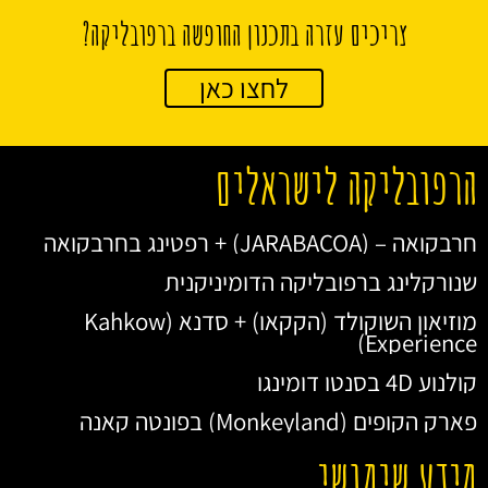
צריכים עזרה בתכנון החופשה ברפובליקה?
לחצו כאן
הרפובליקה לישראלים
חרבקואה – (JARABACOA) + רפטינג בחרבקואה
שנורקלינג ברפובליקה הדומיניקנית
מוזיאון השוקולד (הקקאו) + סדנא (Kahkow
Experience)
קולנוע 4D בסנטו דומינגו
פארק הקופים (Monkeyland) בפונטה קאנה
מידע שימושי