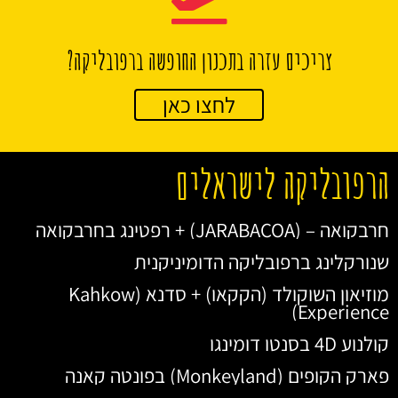
צריכים עזרה בתכנון החופשה ברפובליקה?
לחצו כאן
הרפובליקה לישראלים
חרבקואה – (JARABACOA) + רפטינג בחרבקואה
שנורקלינג ברפובליקה הדומיניקנית
מוזיאון השוקולד (הקקאו) + סדנא (Kahkow
Experience)
קולנוע 4D בסנטו דומינגו
פארק הקופים (Monkeyland) בפונטה קאנה