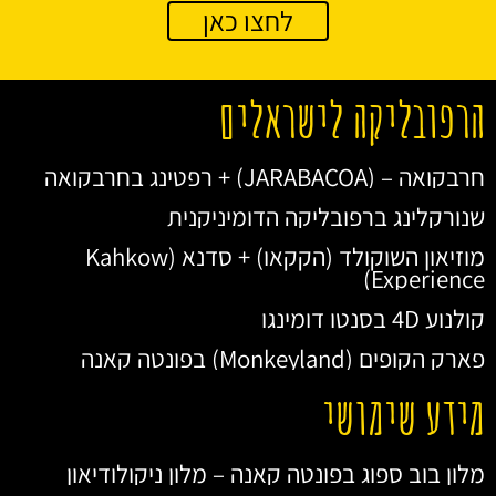
לחצו כאן
הרפובליקה לישראלים
חרבקואה – (JARABACOA) + רפטינג בחרבקואה
שנורקלינג ברפובליקה הדומיניקנית
מוזיאון השוקולד (הקקאו) + סדנא (Kahkow
Experience)
קולנוע 4D בסנטו דומינגו
פארק הקופים (Monkeyland) בפונטה קאנה
מידע שימושי
מלון בוב ספוג בפונטה קאנה – מלון ניקולודיאון