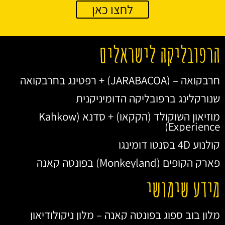
לחצו כאן
הרפובליקה לישראלים
חרבקואה – (JARABACOA) + רפטינג בחרבקואה
שנורקלינג ברפובליקה הדומיניקנית
מוזיאון השוקולד (הקקאו) + סדנא (Kahkow
Experience)
קולנוע 4D בסנטו דומינגו
פארק הקופים (Monkeyland) בפונטה קאנה
מידע שימושי
מלון בוב ספוג בפונטה קאנה – מלון ניקולודיאון