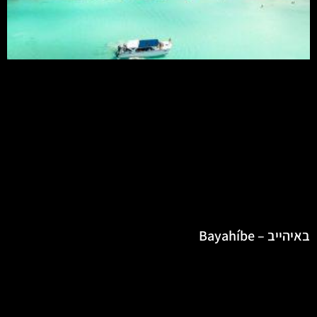
באיהייב – Bayahíbe