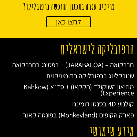
צריכים עזרה בתכנון החופשה ברפובליקה?
לחצו כאן
הרפובליקה לישראלים
חרבקואה – (JARABACOA) + רפטינג בחרבקואה
שנורקלינג ברפובליקה הדומיניקנית
מוזיאון השוקולד (הקקאו) + סדנא (Kahkow
Experience)
קולנוע 4D בסנטו דומינגו
פארק הקופים (Monkeyland) בפונטה קאנה
מידע שימושי