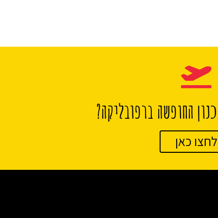
נון החופשה ברפובליקה?
לחצו כאן