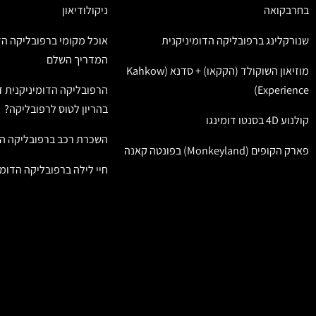
בחרבקואה
ניקולודיאון
שנורקלינג ברפובליקה הדומיניקנית
אוכל מקומי ברפובליקה הד
המדריך השלם
מוזיאון השוקולד (הקקאו) + סדנא (Kahkow
Experience)
הרפובליקה הדומיניקנית ז
בהריון לטוס לרפובליקה?
קולנוע 4D בסנטו דומינגו
השכרת רכב ברפובליקה הד
פארק הקופים (Monkeyland) בפונטה קאנה
חיי לילה ברפובליקה הדומי