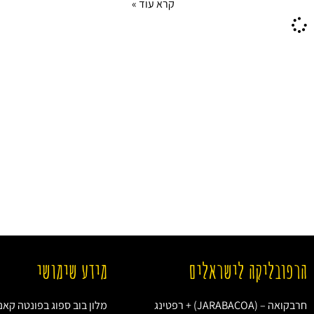
קרא עוד »
הרפובליקה לישראלים
מידע שימושי
חרבקואה – (JARABACOA) + רפטינג
מלון בוב ספוג בפונטה קאנ