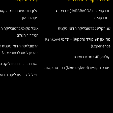
חרבקואה – (JARABACOA) + רפטינג
מלון בוב ספוג בפונטה קאנ
בחרבקואה
ניקולודיאון
שנורקלינג ברפובליקה הדומיניקנית
אוכל מקומי ברפובליקה הד
המדריך השלם
מוזיאון השוקולד (הקקאו) + סדנא (Kahkow
Experience)
הרפובליקה הדומיניקנית ז
בהריון לטוס לרפובליקה?
קולנוע 4D בסנטו דומינגו
השכרת רכב ברפובליקה הד
פארק הקופים (Monkeyland) בפונטה קאנה
חיי לילה ברפובליקה הדומי