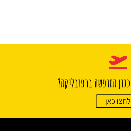
נון החופשה ברפובליקה?
לחצו כאן