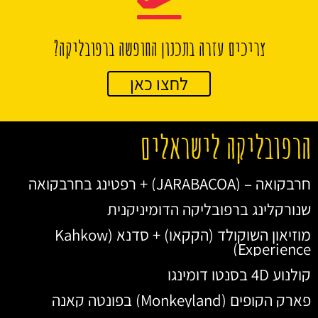
צריכים עזרה בתכנון החופשה ברפובליקה?
לחצו כאן
הרפובליקה לישראלים
חרבקואה – (JARABACOA) + רפטינג בחרבקואה
שנורקלינג ברפובליקה הדומיניקנית
מוזיאון השוקולד (הקקאו) + סדנא (Kahkow
Experience)
קולנוע 4D בסנטו דומינגו
פארק הקופים (Monkeyland) בפונטה קאנה