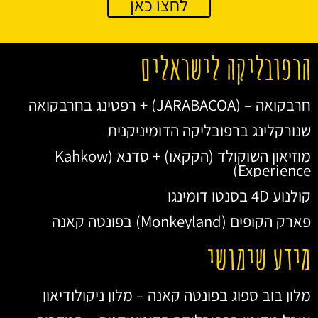
לחצו כאן
הרפובליקה לישראלים
חרבקואה – (JARABACOA) + רפטינג בחרבקואה
שנורקלינג ברפובליקה הדומיניקנית
מוזיאון השוקולד (הקקאו) + סדנא (Kahkow
Experience)
קולנוע 4D בסנטו דומינגו
פארק הקופים (Monkeyland) בפונטה קאנה
מידע שימושי
מלון בוב ספוג בפונטה קאנה – מלון ניקולודיאון