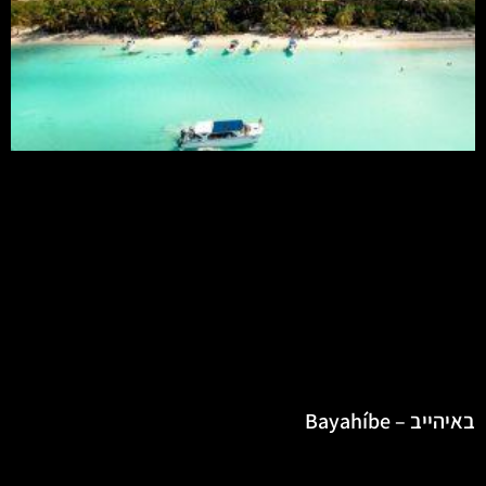
באיהייב – Bayahíbe