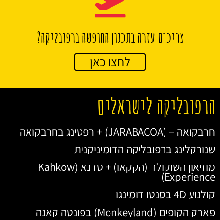
צריכים עזרה בתכנון החופשה ברפובליקה?
לחצו כאן
הרפובליקה לישראלים
חרבקואה – (JARABACOA) + רפטינג בחרבקואה
שנורקלינג ברפובליקה הדומיניקנית
מוזיאון השוקולד (הקקאו) + סדנא (Kahkow
Experience)
קולנוע 4D בסנטו דומינגו
פארק הקופים (Monkeyland) בפונטה קאנה