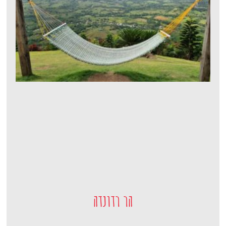
הר רדונדה