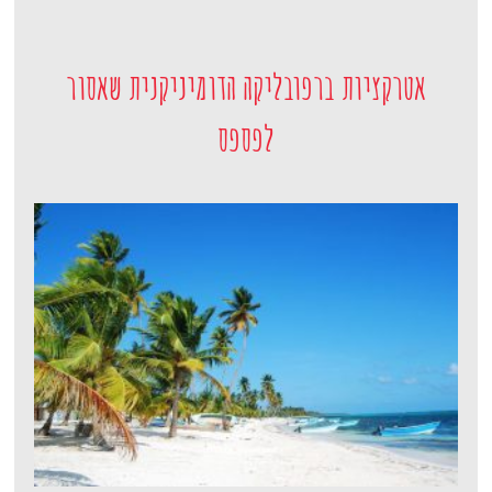
אטרקציות ברפובליקה הדומיניקנית שאסור
לפספס