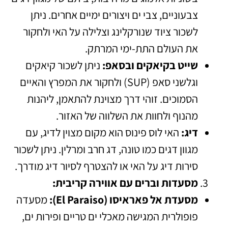
צבעוניים, צבי ים ויצורים ימיים אחרים. ניתן
לשכור ציוד שנורקלינג וצלילה על האי ולחקור
את העולם התת-ימי המרתק.
שייט בקיאקים ובסאפ:
ניתן לשכור קיאקים
וגלשני סאפ (SUP) ולחקור את המפרץ והאיים
הסמוכים. זוהי דרך מצוינת להתאמן, ליהנות
מהנוף ולחוות את השלווה של האזור.
דיג:
האי לוס פינוס הוא מקום מצוין לדיג, עם
מגוון דגים כמו טונה, דג חרב ומרלין. ניתן לשכור
סירות דיג על האי או להצטרף לסיור דיג מודרך.
מסעדות וברים עם אווירה קריבית:
מסעדת אל פאראיסו (El Paraiso):
מסעדה
פופולרית המגישה מאכלי ים טריים ופירות ים,