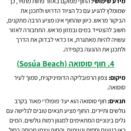
מידע שימושי:
החוף ממוקם באזור פחות מתויר, כך
שמומלץ להגיע עם כל הציוד הדרוש ולתכנן את
הביקור מראש. כיוון שהחוף אינו מציע הרבה מתקנים,
חשוב להצטייד במים ובמזון מראש. התחבורה לאזור
עשויה להיות מאתגרת, אז כדאי לבדוק את הדרך
ולתכנן את ההגעה בקפידה.
4. חוף סוסואה (Sosúa Beach)
מיקום:
צפון הרפובליקה הדומיניקנית, סמוך לעיר
סוסואה.
תנאים:
חוף סוסואה הוא יעד פופולרי מאוד בקרב
גולשים ותיירים. החוף מציע תנאים טובים לגלישה עם
גלים בינוניים המתאימים למגוון רמות גולשים. המים
כאן רגועים יחסית ונעימים, והחוף עצמו מכוסה בחול