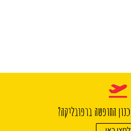
נון החופשה ברפובליקה?
לחצו כאן