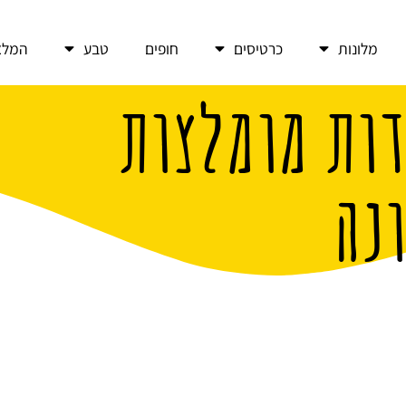
מלונות
כרטיסים
חופים
טבע
המלצ
דות מומלצות
נה