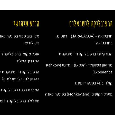
הרפובליקה לישראלים
מידע שימושי
חרבקואה – (JARABACOA) + רפטינג
מלון בוב ספוג בפונטה קאנ
בחרבקואה
ניקולודיאון
שנורקלינג ברפובליקה הדומיניקנית
אוכל מקומי ברפובליקה הד
המדריך השלם
מוזיאון השוקולד (הקקאו) + סדנא (Kahkow
Experience)
הרפובליקה הדומיניקנית ז
בהריון לטוס לרפובליקה?
קולנוע 4D בסנטו דומינגו
השכרת רכב ברפובליקה הד
פארק הקופים (Monkeyland) בפונטה קאנה
חיי לילה ברפובליקה הדומי