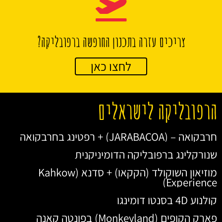
צריכים עזרה בתכנון החופשה ברפובליקה?
לחצו כאן
הרפובליקה לישראלים
חרבקואה – (JARABACOA) + רפטינג בחרבקואה
שנורקלינג ברפובליקה הדומיניקנית
מוזיאון השוקולד (הקקאו) + סדנא (Kahkow
Experience)
קולנוע 4D בסנטו דומינגו
פארק הקופים (Monkeyland) בפונטה קאנה