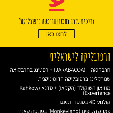
צריכים עזרה בתכנון החופשה ברפובליקה?
לחצו כאן
הרפובליקה לישראלים
חרבקואה – (JARABACOA) + רפטינג בחרבקואה
שנורקלינג ברפובליקה הדומיניקנית
מוזיאון השוקולד (הקקאו) + סדנא (Kahkow
Experience)
קולנוע 4D בסנטו דומינגו
פארק הקופים (Monkeyland) בפונטה קאנה