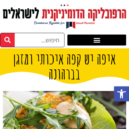
איפה יש קפה איכותי ומזגן
בברהונה
פתח סרגל נגישות