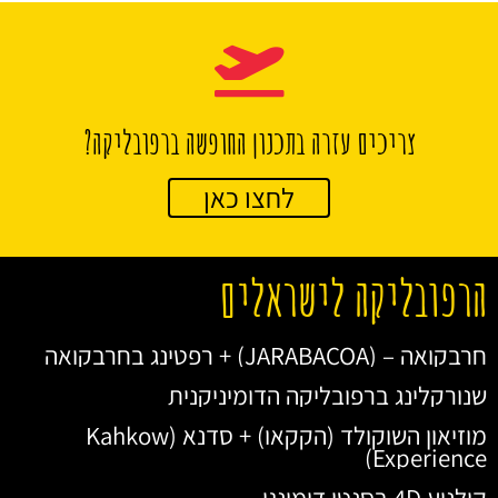
צריכים עזרה בתכנון החופשה ברפובליקה?
לחצו כאן
הרפובליקה לישראלים
חרבקואה – (JARABACOA) + רפטינג בחרבקואה
שנורקלינג ברפובליקה הדומיניקנית
מוזיאון השוקולד (הקקאו) + סדנא (Kahkow
Experience)
קולנוע 4D בסנטו דומינגו