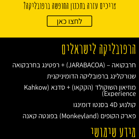
צריכים עזרה בתכנון החופשה ברפובליקה?
לחצו כאן
הרפובליקה לישראלים
חרבקואה – (JARABACOA) + רפטינג בחרבקואה
שנורקלינג ברפובליקה הדומיניקנית
מוזיאון השוקולד (הקקאו) + סדנא (Kahkow
Experience)
קולנוע 4D בסנטו דומינגו
פארק הקופים (Monkeyland) בפונטה קאנה
מידע שימושי