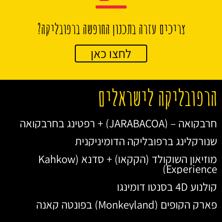
צריכים עזרה בתכנון החופשה ברפובליקה?
לחצו כאן
הרפובליקה לישראלים
חרבקואה – (JARABACOA) + רפטינג בחרבקואה
שנורקלינג ברפובליקה הדומיניקנית
מוזיאון השוקולד (הקקאו) + סדנא (Kahkow
Experience)
קולנוע 4D בסנטו דומינגו
פארק הקופים (Monkeyland) בפונטה קאנה