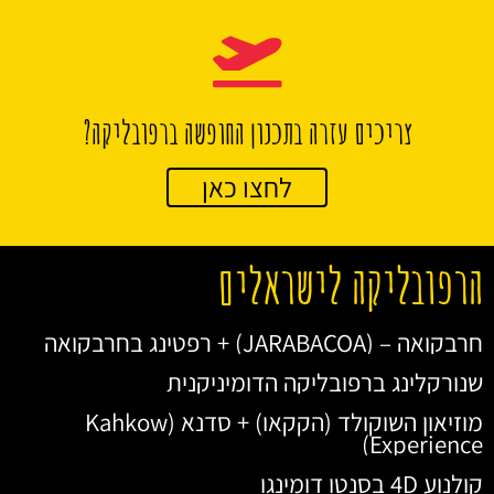
צריכים עזרה בתכנון החופשה ברפובליקה?
לחצו כאן
הרפובליקה לישראלים
חרבקואה – (JARABACOA) + רפטינג בחרבקואה
שנורקלינג ברפובליקה הדומיניקנית
מוזיאון השוקולד (הקקאו) + סדנא (Kahkow
Experience)
קולנוע 4D בסנטו דומינגו