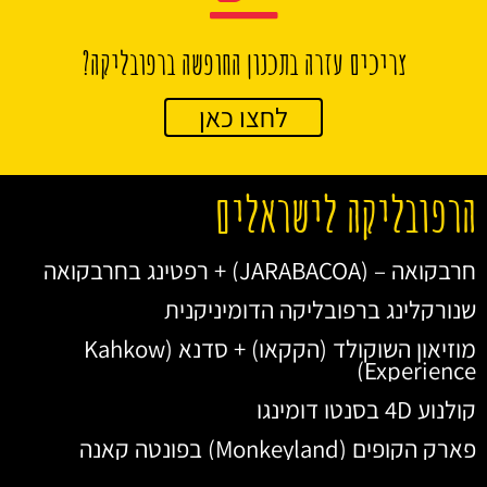
צריכים עזרה בתכנון החופשה ברפובליקה?
לחצו כאן
הרפובליקה לישראלים
חרבקואה – (JARABACOA) + רפטינג בחרבקואה
שנורקלינג ברפובליקה הדומיניקנית
מוזיאון השוקולד (הקקאו) + סדנא (Kahkow
Experience)
קולנוע 4D בסנטו דומינגו
פארק הקופים (Monkeyland) בפונטה קאנה