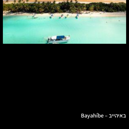
באיהייב – Bayahíbe