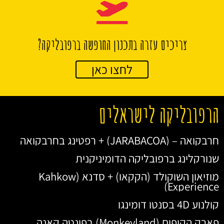
צריכים עזרה בתכנון החופשה ברפובליקה?
לחצו כאן
הרפובליקה לישראלים
חרבקואה – (JARABACOA) + רפטינג בחרבקואה
שנורקלינג ברפובליקה הדומיניקנית
מוזיאון השוקולד (הקקאו) + סדנא (Kahkow
Experience)
קולנוע 4D בסנטו דומינגו
פארק הקופים (Monkeyland) בפונטה קאנה