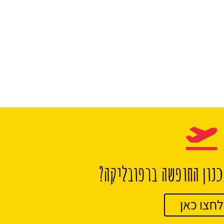
נון החופשה ברפובליקה?
לחצו כאן