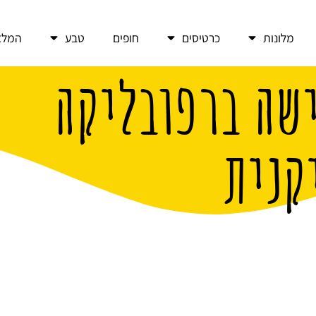
מלונות
כרטיסים
חופים
טבע
המלצ
ישה ברפובליקה
קנית