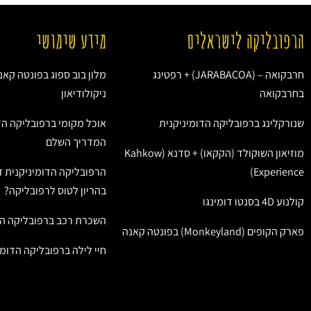
הרפובליקה לישראלים
מידע שימושי
חרבקואה – (JARABACOA) + רפטינג
מלון בוב ספוג בפונטה קאנ
בחרבקואה
ניקולודיאון
שנורקלינג ברפובליקה הדומיניקנית
אוכל מקומי ברפובליקה הד
המדריך השלם
מוזיאון השוקולד (הקקאו) + סדנא (Kahkow
Experience)
הרפובליקה הדומיניקנית ז
בהריון לטוס לרפובליקה?
קולנוע 4D בסנטו דומינגו
השכרת רכב ברפובליקה הד
פארק הקופים (Monkeyland) בפונטה קאנה
חיי לילה ברפובליקה הדומי