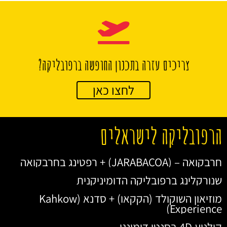
צריכים עזרה בתכנון החופשה ברפובליקה?
לחצו כאן
הרפובליקה לישראלים
חרבקואה – (JARABACOA) + רפטינג בחרבקואה
שנורקלינג ברפובליקה הדומיניקנית
מוזיאון השוקולד (הקקאו) + סדנא (Kahkow
Experience)
קולנוע 4D בסנטו דומינגו