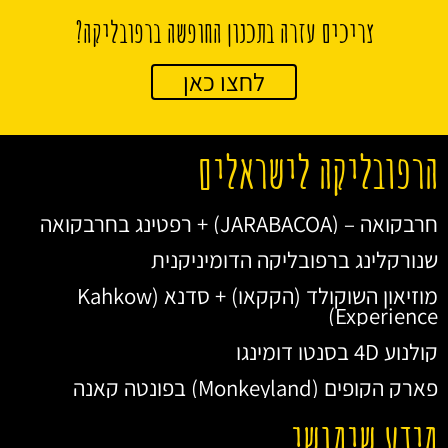
צריכים עזרה בתכנון החופשה ברפובליקה?
לחצו כאן
הרפובליקה לישראלים
חרבקואה – (JARABACOA) + רפטינג בחרבקואה
שנורקלינג ברפובליקה הדומיניקנית
מוזיאון השוקולד (הקקאו) + סדנא (Kahkow
Experience)
קולנוע 4D בסנטו דומינגו
פארק הקופים (Monkeyland) בפונטה קאנה
מידע שימושי