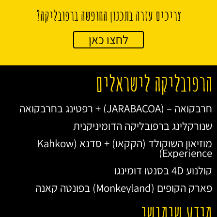
צריכים עזרה בתכנון החופשה ברפובליקה?
לחצו כאן
הרפובליקה לישראלים
חרבקואה – (JARABACOA) + רפטינג בחרבקואה
שנורקלינג ברפובליקה הדומיניקנית
מוזיאון השוקולד (הקקאו) + סדנא (Kahkow
Experience)
קולנוע 4D בסנטו דומינגו
פארק הקופים (Monkeyland) בפונטה קאנה
מידע שימושי