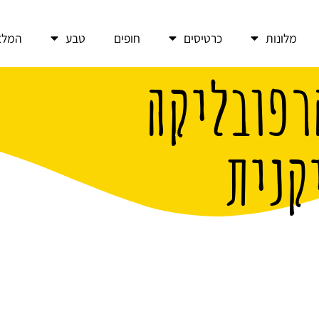
מלונות
כרטיסים
חופים
טבע
המלצ
רפובליקה
קנית