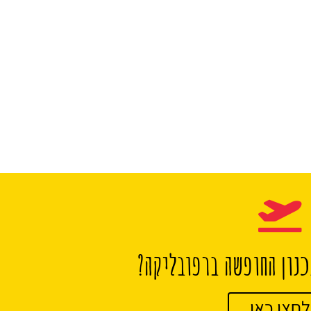
נון החופשה ברפובליקה?
לחצו כאן