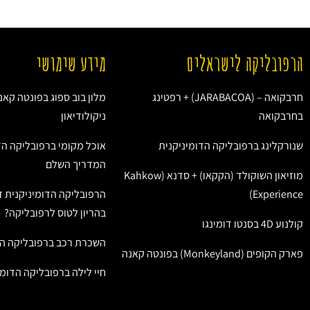
הרפובליקה לישראלים
מידע שימושי
חרבקואה – (JARABACOA) + רפטינג
מלון בוב ספוג בפונטה קאנ
בחרבקואה
ניקולודיאון
שנורקלינג ברפובליקה הדומיניקנית
אוכל מקומי ברפובליקה הד
המדריך השלם
מוזיאון השוקולד (הקקאו) + סדנא (Kahkow
Experience)
הרפובליקה הדומיניקנית ז
בהריון לטוס לרפובליקה?
קולנוע 4D בסנטו דומינגו
השכרת רכב ברפובליקה הד
פארק הקופים (Monkeyland) בפונטה קאנה
חיי לילה ברפובליקה הדומי