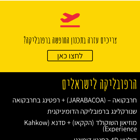
צריכים עזרה בתכנון החופשה ברפובליקה?
לחצו כאן
הרפובליקה לישראלים
חרבקואה – (JARABACOA) + רפטינג בחרבקואה
שנורקלינג ברפובליקה הדומיניקנית
מוזיאון השוקולד (הקקאו) + סדנא (Kahkow
Experience)
קולנוע 4D בסנטו דומינגו