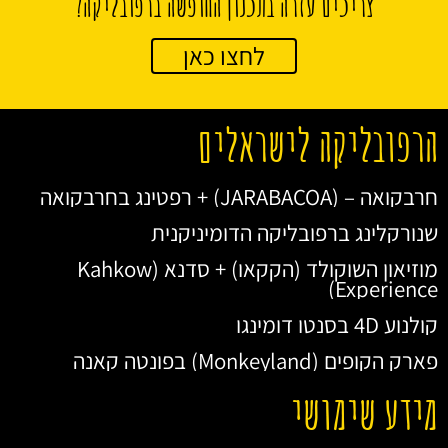
צריכים עזרה בתכנון החופשה ברפובליקה?
לחצו כאן
הרפובליקה לישראלים
חרבקואה – (JARABACOA) + רפטינג בחרבקואה
שנורקלינג ברפובליקה הדומיניקנית
מוזיאון השוקולד (הקקאו) + סדנא (Kahkow
Experience)
קולנוע 4D בסנטו דומינגו
פארק הקופים (Monkeyland) בפונטה קאנה
מידע שימושי