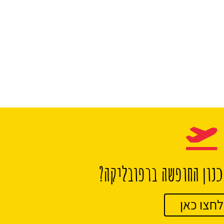
נון החופשה ברפובליקה?
לחצו כאן