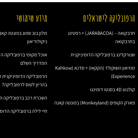
הרפובליקה לישראלים
מידע שימושי
חרבקואה – (JARABACOA) + רפטינג
מלון בוב ספוג בפונטה קאנ
בחרבקואה
ניקולודיאון
שנורקלינג ברפובליקה הדומיניקנית
אוכל מקומי ברפובליקה הד
המדריך השלם
מוזיאון השוקולד (הקקאו) + סדנא (Kahkow
Experience)
הרפובליקה הדומיניקנית ז
בהריון לטוס לרפובליקה?
קולנוע 4D בסנטו דומינגו
השכרת רכב ברפובליקה הד
פארק הקופים (Monkeyland) בפונטה קאנה
חיי לילה ברפובליקה הדומי