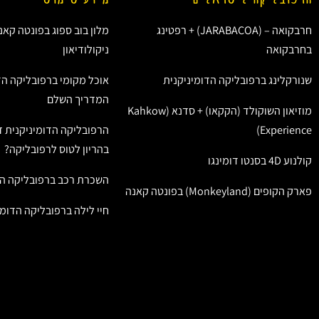
חרבקואה – (JARABACOA) + רפטינג
מלון בוב ספוג בפונטה קאנ
בחרבקואה
ניקולודיאון
שנורקלינג ברפובליקה הדומיניקנית
אוכל מקומי ברפובליקה הד
המדריך השלם
מוזיאון השוקולד (הקקאו) + סדנא (Kahkow
Experience)
הרפובליקה הדומיניקנית ז
בהריון לטוס לרפובליקה?
קולנוע 4D בסנטו דומינגו
השכרת רכב ברפובליקה הד
פארק הקופים (Monkeyland) בפונטה קאנה
חיי לילה ברפובליקה הדומי