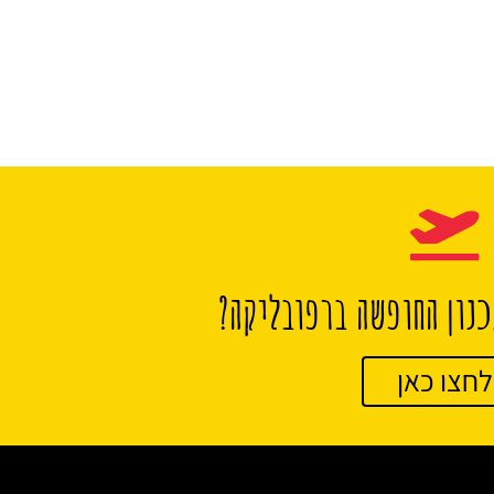
נון החופשה ברפובליקה?
לחצו כאן