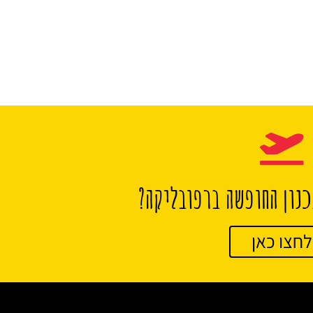
נון החופשה ברפובליקה?
לחצו כאן