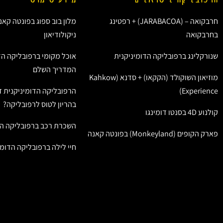
חרבקואה – (JARABACOA) + רפטינג
מלון בוב ספוג בפונטה קאנ
בחרבקואה
ניקולודיאון
שנורקלינג ברפובליקה הדומיניקנית
אוכל מקומי ברפובליקה הד
המדריך השלם
מוזיאון השוקולד (הקקאו) + סדנא (Kahkow
Experience)
הרפובליקה הדומיניקנית ז
בהריון לטוס לרפובליקה?
קולנוע 4D בסנטו דומינגו
השכרת רכב ברפובליקה הד
פארק הקופים (Monkeyland) בפונטה קאנה
חיי לילה ברפובליקה הדומי